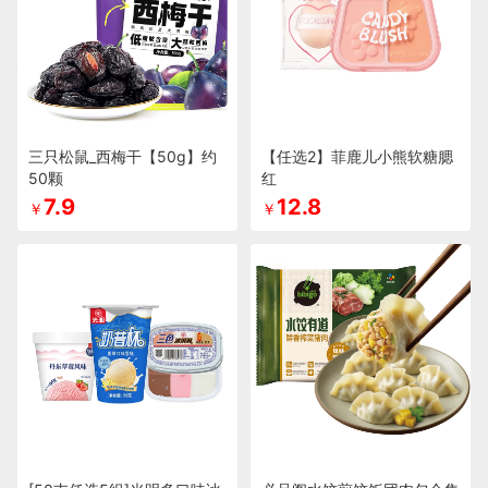
三只松鼠_西梅干【50g】约
【任选2】菲鹿儿小熊软糖腮
50颗
红
7.9
12.8
￥
￥