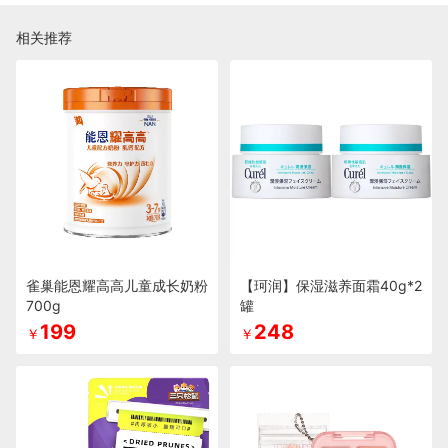
相关推荐
雀巢能恩耀高高儿童成长奶粉
【珂润】保湿滋养面霜40g*2
700g
罐
199
248
￥
￥