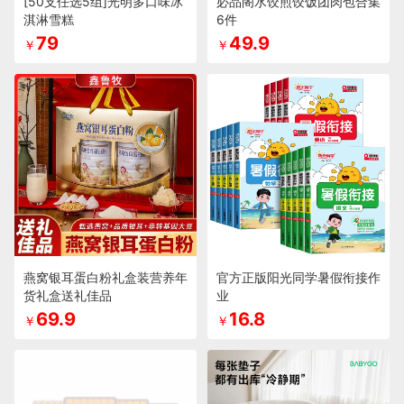
[50支任选5组]光明多口味冰
必品阁水饺煎饺饭团肉包合集
淇淋雪糕
6件
79
49.9
￥
￥
燕窝银耳蛋白粉礼盒装营养年
官方正版阳光同学暑假衔接作
货礼盒送礼佳品
业
69.9
16.8
￥
￥