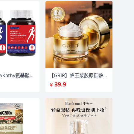
3瓶！MeowKathy氨基酸骨胶原钙
【GRIR】蜂王浆胶原御龄抗皱紧致精华霜
39.9
￥