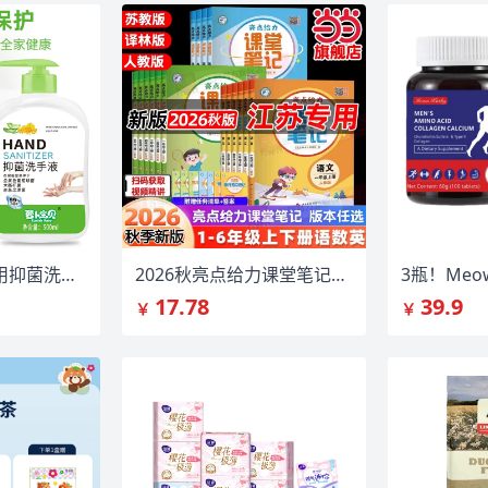
萝卜宝贝儿童专用抑菌洗手液500g瓶装
2026秋亮点给力课堂笔记小学语数英同步教辅
17.78
39.9
￥
￥