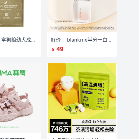
ACANA爱肯拿狗粮幼犬成犬鸭肉梨狗粮11.4kg
好价！ blankme半分一白光子瓶粉底液
49
￥