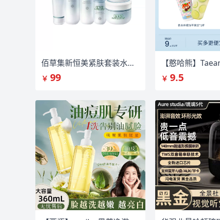
佰草集新恒美紧肤套装水乳霜，拍2件
99
9.5
￥
￥