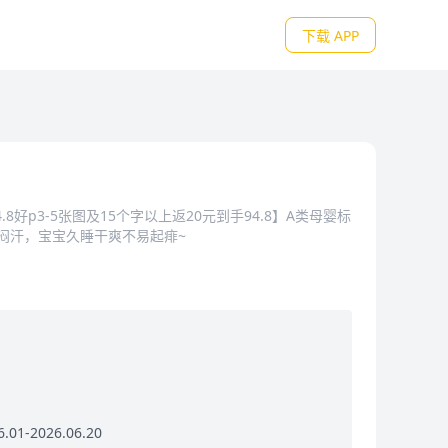
下载 APP
8好p3-5张图及15个字以上返20元到手94.8】A类母婴标
闷汗，宝宝久睡干爽不易起痱~
01-2026.06.20