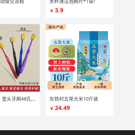
动镂空凉鞋
水杯清洁泡腾片*1袋！
3.9
￥
叠金币9.8！宽头牙刷48孔10支
东铁村五常大米10斤装
24.49
￥