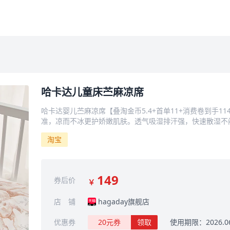
哈卡达儿童床苎麻凉席
哈卡达婴儿苎麻凉席【叠淘金币5.4+首单11+消费卷到手114.
准，凉而不冰更护娇嫩肌肤。透气吸湿排汗强，快速散湿不
淘宝
149
券后价
￥
店 铺
hagaday旗舰店
优惠券
20元券
领取
使用期限：2026.06.