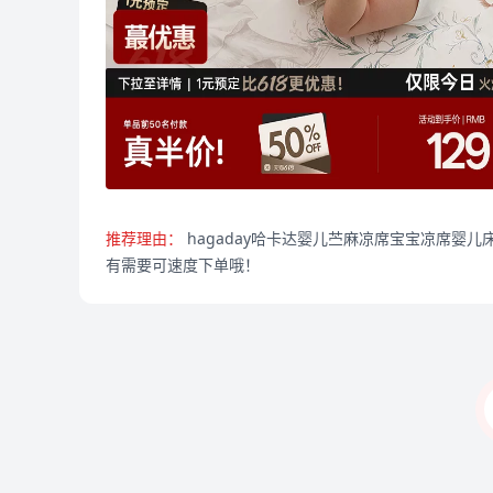
推荐理由：
hagaday哈卡达婴儿苎麻凉席宝宝凉席婴
有需要可速度下单哦！