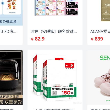
【憨哈熊】TaearthFD冻干水果茶块
洁婷【安睡裤】联名款透气u裤35条
82.9
839
￥
￥