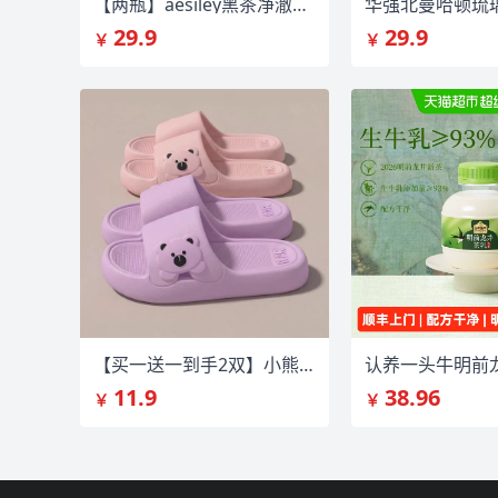
【两瓶】aesiley黑茶净澈舒润洁颜蜜卸妆油
29.9
29.9
￥
￥
【买一送一到手2双】小熊卡通防滑速干拖鞋
11.9
38.96
￥
￥