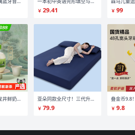
华强北曼哈顿琉璃蓝牙音箱卡哈2026重低音
一本初中英语完形填空与阅读理解
森马儿童运
29.41
99
￥
￥
认养一头牛明前龙井鲜奶牛乳茶200mlx10瓶
亚朵同款全尺寸！三代升级凉感丝夏被空调被
79.9
9.8
￥
￥