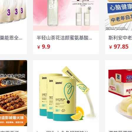
【800g*6罐】雀巢能恩全护3段7HMO
半轻山茶花洁颜蜜氨基酸敏感肌洁面洗面奶
9.9
97.85
￥
￥