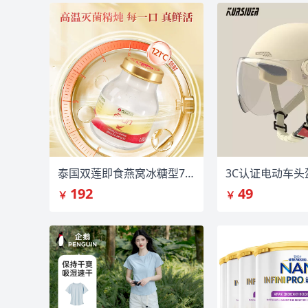
泰国双莲即食燕窝冰糖型75ml*6瓶*2盒
192
49
￥
￥