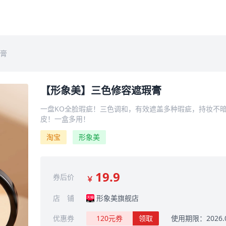
膏
【形象美】三色修容遮瑕膏
一盘KO全脸瑕疵！三色调和，有效遮盖多种瑕疵，持妆不
皮！一盒多用！
淘宝
形象美
19.9
券后价
￥
店 铺
形象美旗舰店
优惠券
120元券
领取
使用期限：2026.08