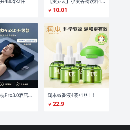
480gx2件
【麦养友】小麦谷物饮料1瓶
10.01
￥
第三代深睡枕Pro3.0酒店同款记忆棉护颈枕
润本蚊香液4液+1器！！
22.9
￥