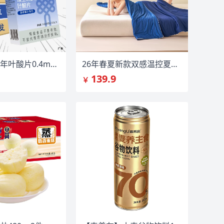
斯利安中老年叶酸片0.4mgB12降同型90片
26年春夏新款双感温控夏凉被200×230
139.9
￥