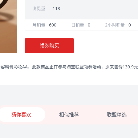
浏览量
113
月销量
600
日销量
0
2小时销量
0
领券购买
粉膏彩妆AA，此款商品正在参与淘宝联盟领券活动，原来售价139.9元，
猜你喜欢
相似推荐
联盟精选