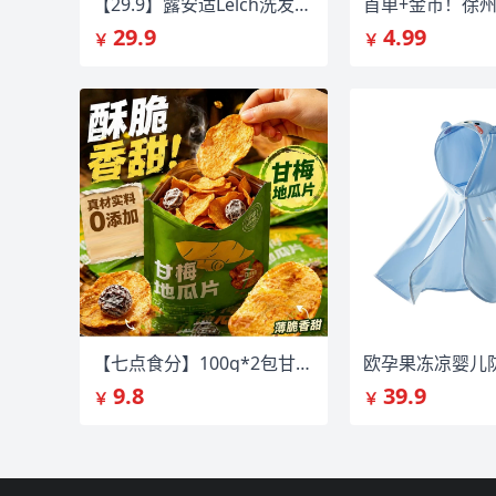
【29.9】露安适Lelch洗发沐浴二合一
29.9
4.99
￥
￥
【七点食分】100g*2包甘梅酥脆红薯片
9.8
39.9
￥
￥