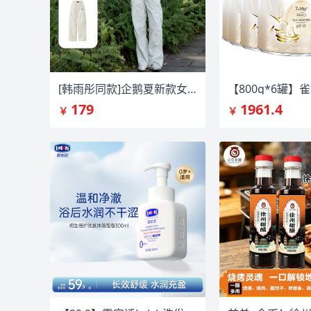
[韩雨彤同款]企鹅夏新款女款防晒速干工装裤
179
1961.4
￥
￥