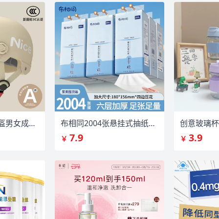
3C认证电动车头盔男女成人夏季网红头盔
布相同2004张悬挂式抽纸巾六层加厚餐巾纸
7.9
3.9
￥
￥