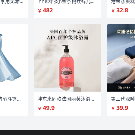
首单+金币！徐州家用无添加剂甜醋260g1瓶
inne因你小金条钙镁锌儿童钙*3
港荣蒸蛋糕共
482
32.8
￥
￥
欧孕果冻凉婴儿防晒斗篷UPF200+冰丝披风
胖东来同款法国丽芙沐浴液1000ml
49.9
39.9
￥
￥