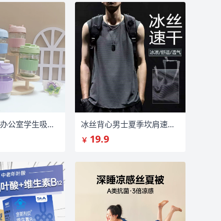
创意玻璃杯办公室学生吸管杯泡茶杯
冰丝背心男士夏季坎肩速干冰感宽松大码
19.9
￥