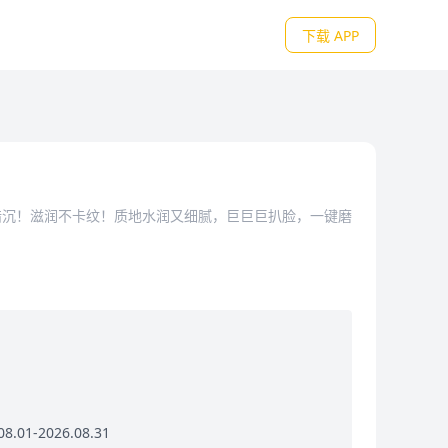
下载 APP
暗沉！滋润不卡纹！质地水润又细腻，巨巨巨扒脸，一键磨
.01-2026.08.31