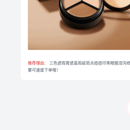
推荐理由：
三色遮瑕膏遮盖瑕疵斑点痘痘印黑眼圈泪沟修容
要可速度下单哦！