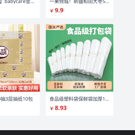
【到手39.9】babycare金山茶轻柔纸尿裤
一果倾城！新疆和田大枣500g/袋
9.9
￥
0抽3层抽纸10包
食品级塑料袋保鲜袋加厚1000只
8.93
￥