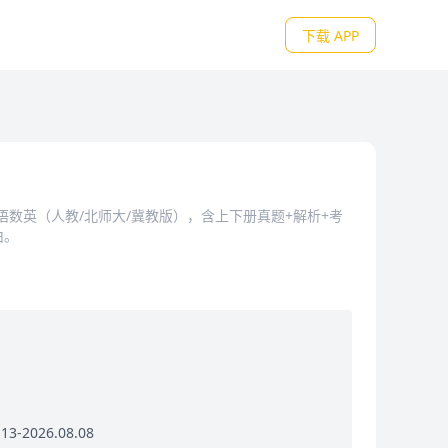
下载 APP
级语数英（人教/北师大/冀教版），含上下册真题+解析+考
由。
3-2026.08.08