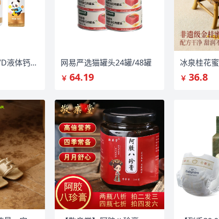
诺特兰德钙铁锌VD液体钙柠檬酸钙青少年
网易严选猫罐头24罐/48罐
冰泉桂花蜜豆
64.19
36.8
￥
￥