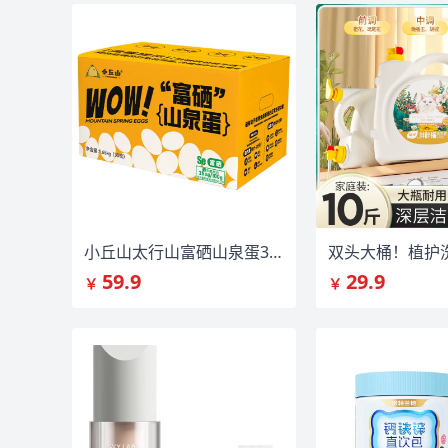
小丘山太行山富硒山泉蛋30枚礼盒装
双头大桶！植护洗
59.9
29.9
￥
￥