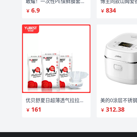
敢耀！一次性PE保鲜膜套300个【抗菌厚款】
6.9
834
￥
￥
优贝舒夏日超薄透气拉拉裤一体裤
美的0涂层不锈钢
161
312.38
￥
￥