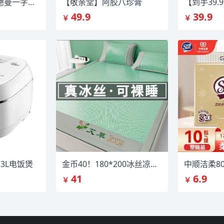
博主同款山姆爱德曼一字拖凉鞋
【敬亲堂】阿胶八珍膏
49.9
39.9
￥
￥
3L电饭煲
金币40！180*200冰丝凉席一套
中顺洁柔8
41
6.9
￥
￥