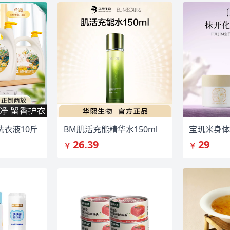
衣液10斤
BM肌活充能精华水150ml
宝玑米身体
26.39
29
￥
￥