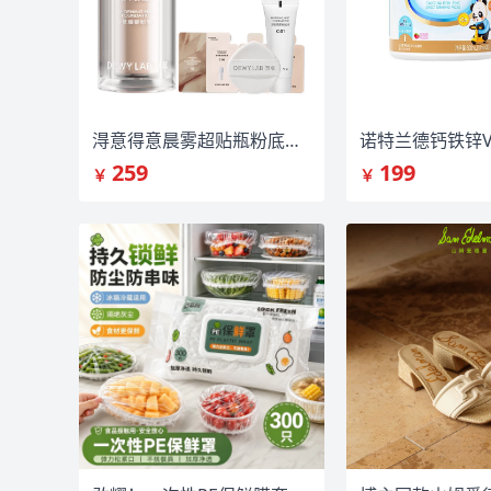
淂意得意晨雾超贴瓶粉底液遮瑕持久不脱妆
259
199
￥
￥