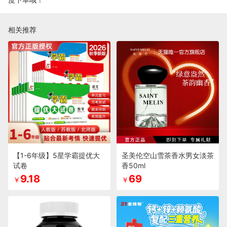
相关推荐
【1-6年级】5星学霸提优大
圣美伦空山雪茶香水男女淡茶
试卷
香50ml
9.18
69
￥
￥