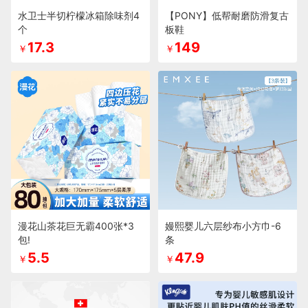
水卫士半切柠檬冰箱除味剂4
【PONY】低帮耐磨防滑复古
个
板鞋
17.3
149
￥
￥
漫花山茶花巨无霸400张*3
嫚熙婴儿六层纱布小方巾-6
包!
条
5.5
47.9
￥
￥