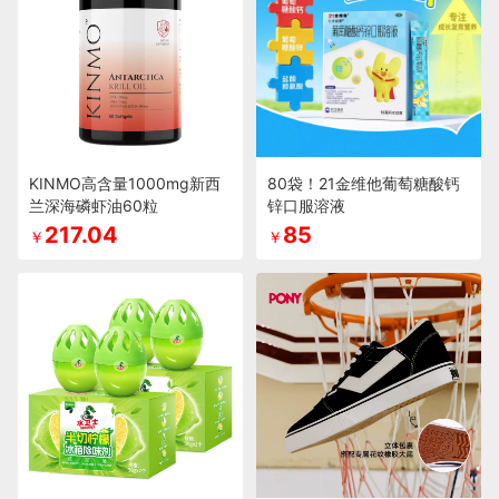
KINMO高含量1000mg新西
80袋！21金维他葡萄糖酸钙
兰深海磷虾油60粒
锌口服溶液
217.04
85
￥
￥