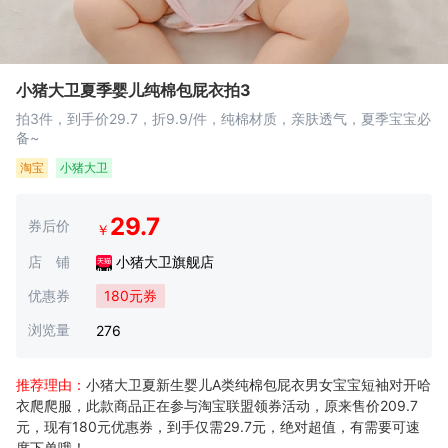
小猪大卫夏季婴儿纯棉包屁衣拍3
拍3件，到手价29.7，折9.9/件，纯棉材质，亲肤透气，夏季宝宝必
备~
淘宝
小猪大卫
29.7
券后价
￥
店 铺
小猪大卫旗舰店
优惠券
180元券
浏览量
276
推荐理由：
小猪大卫夏新生婴儿A类纯棉包屁衣男女宝宝短袖对开哈
衣爬爬服，此款商品正在参与淘宝联盟领券活动，原来售价209.7
元，现有180元优惠券，到手仅需29.7元，绝对超值，有需要可速
度下单哦！