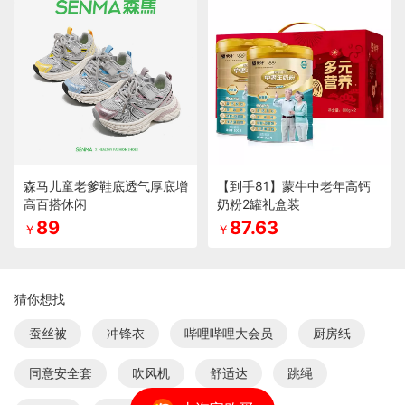
森马儿童老爹鞋底透气厚底增
【到手81】蒙牛中老年高钙
高百搭休闲
奶粉2罐礼盒装
89
87.63
￥
￥
猜你想找
蚕丝被
冲锋衣
哔哩哔哩大会员
厨房纸
同意安全套
吹风机
舒适达
跳绳