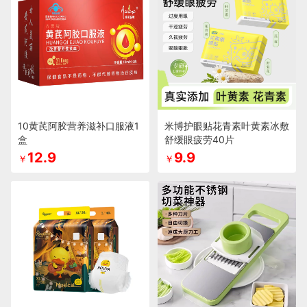
10黄芪阿胶营养滋补口服液1
米博护眼贴花青素叶黄素冰敷
盒
舒缓眼疲劳40片
12.9
9.9
￥
￥