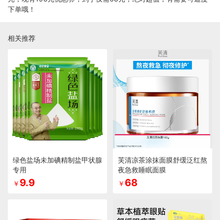
下单哦！
相关推荐
绿色盐场未加碘精制盐甲状腺
芙清凉茶涂抹面膜舒缓泛红熬
专用
夜急救睡眠面膜
9.9
68
￥
￥