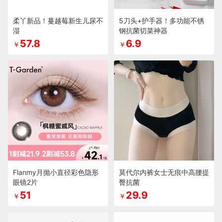
柔丫新品！蔓越莓新生儿尿不
5刀头+护手器！多功能不锈
湿
钢抗菌切菜神器
57.8
6.9
￥
￥
Flanmy月抛小直径彩色隐形
莫代尔内裤女士无痕中高腰提
眼镜2片
臀抗菌
51
29.9
￥
￥