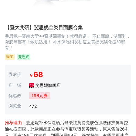
【暨大共研】斐思妮全类目面膜合集
斐思妮—暨南大学·中暨基因研制！就很靠谱！ 不止面膜，洁面乳，
凝胶等都有！敏肌适用！ 补水保湿消炎祛痘去黄提亮淡化痘印都
有！
淘宝
斐思妮
68
券后价
￥
店 铺
斐思妮旗舰店
优惠券
196元券
浏览量
472
推荐理由：
斐思妮补水保湿晒后舒缓祛黄提亮肤色肌肤修护屏障控
油祛痘面膜，此款商品正在参与淘宝联盟领券活动，原来售价264
元，现有196元优惠券，到手仅需68元，绝对超值，有需要可速度