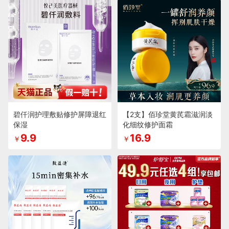
碧仟润护理敷贴修护屏障退红
【2支】佰珍堂黄芪霜滋润淡
保湿
化细纹修护面霜
9.9
16.9
￥
￥