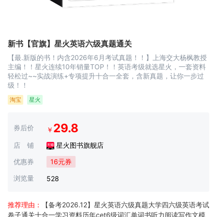
新书【官旗】星火英语六级真题通关
【最.新版的书！内含2026年6月考试真题！！】上海交大杨枫教授
主编！！星火连续10年销量TOP！！英语考级就选星火，一套资料
轻松过~~实战演练+专项提升十合一全套，含新真题，让你一步过
级！！
淘宝
星火
29.8
券后价
￥
店 铺
星火图书旗舰店
优惠券
16元券
浏览量
528
推荐理由：
【备考2026.12】星火英语六级真题大学四六级英语考试
卷子通关十合一学习资料历年cet6级词汇单词书听力阅读写作文模