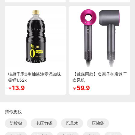
猫超千禾0生抽酱油零添加味
【戴森同款】负离子护发速干
极鲜1.52k
吹风机
13.9
59.9
￥
￥
猜你想找
防蚊贴
电压力锅
巴旦木
压缩袋