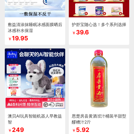
敷益清涂抹睡眠冰感面膜晒后
护舒宝随心选！多个系列选择
冰感补水保湿
39.6
￥
19.95
￥
澳贝AI玩具智能机器人早教益
恩楚房县黄酒洑汁桶装半甜型
智
醪糟汁2斤
249
5.92
￥
￥