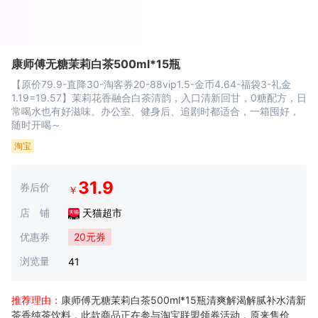
康师傅无糖茉莉白茶500ml*15瓶
【原价79.9-直降30-淘客券20-88vip1.5-金币4.64-福袋3-礼金
1.19=19.57】茉莉花香融合白茶清韵，入口清新回甘，0糖配方，日
常喝水也有好滋味。办公室、健身后、追剧时都适合，一箱囤好，
随时开喝～
淘宝
31.9
券后价
￥
店 铺
天猫超市
优惠券
20元券
浏览量
41
推荐理由：
康师傅无糖茉莉白茶500ml*15瓶清爽解渴解腻补水清新
茶香纯茶饮料，此款商品正在参与淘宝联盟领券活动，原来售价