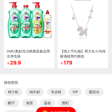
OMO奥妙洗洁精果蔬食品用
【情人节礼物】周大生小马纯
洁净洗涤
银项链简约新款
29.9
179
￥
￥
猜你想找
榨汁机
纯牛奶
学步鞋
VIP
眼药水
帽子
海苔
荔枝
围栏