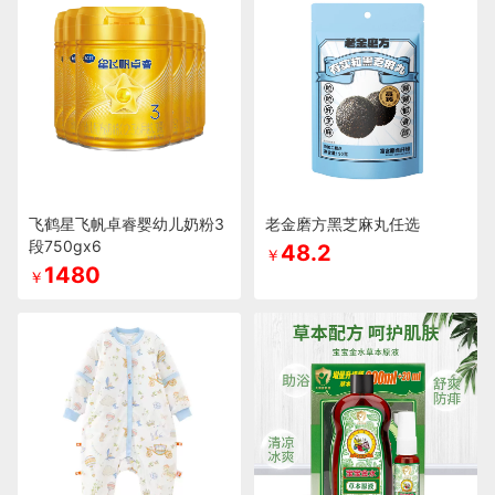
飞鹤星飞帆卓睿婴幼儿奶粉3
老金磨方黑芝麻丸任选
段750gx6
48.2
￥
1480
￥