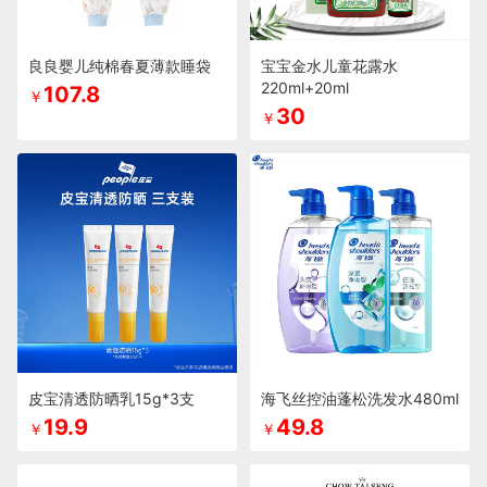
良良婴儿纯棉春夏薄款睡袋
宝宝金水儿童花露水
220ml+20ml
107.8
￥
30
￥
皮宝清透防晒乳15g*3支
海飞丝控油蓬松洗发水480ml
19.9
49.8
￥
￥