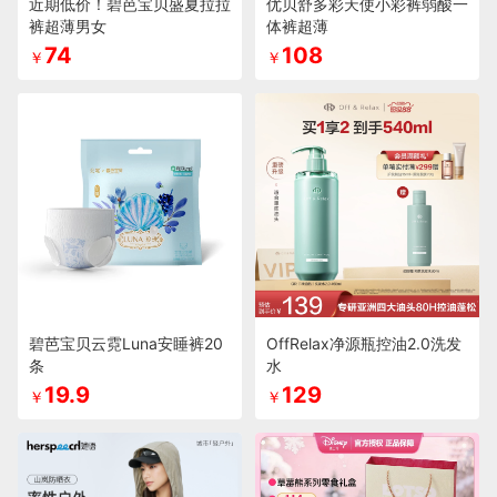
近期低价！碧芭宝贝盛夏拉拉
优贝舒多彩天使小彩裤弱酸一
裤超薄男女
体裤超薄
74
108
￥
￥
碧芭宝贝云霓Luna安睡裤20
OffRelax净源瓶控油2.0洗发
条
水
19.9
129
￥
￥