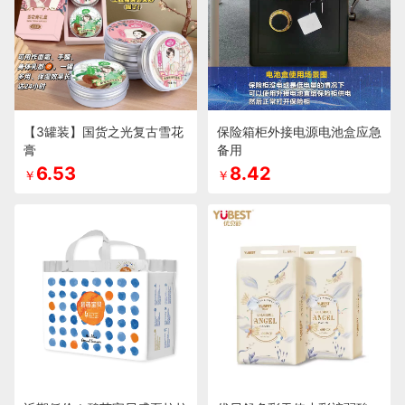
【3罐装】国货之光复古雪花
保险箱柜外接电源电池盒应急
膏
备用
6.53
8.42
￥
￥