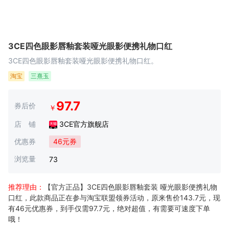
3CE四色眼影唇釉套装哑光眼影便携礼物口红
3CE四色眼影唇釉套装哑光眼影便携礼物口红。
淘宝
三熹玉
97.7
券后价
￥
店 铺
3CE官方旗舰店
优惠券
46元券
浏览量
73
推荐理由：
【官方正品】3CE四色眼影唇釉套装 哑光眼影便携礼物
口红，此款商品正在参与淘宝联盟领券活动，原来售价143.7元，现
有46元优惠券，到手仅需97.7元，绝对超值，有需要可速度下单
哦！