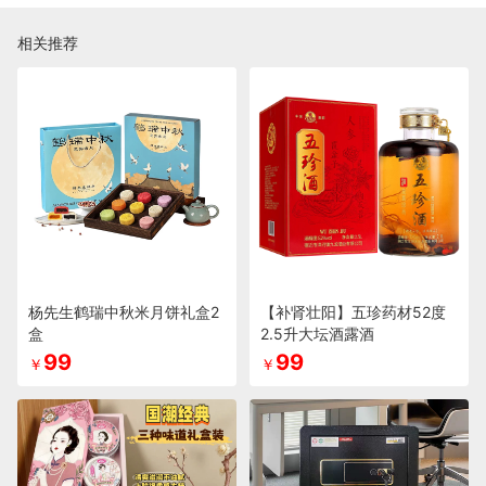
相关推荐
杨先生鹤瑞中秋米月饼礼盒2
【补肾壮阳】五珍药材52度
盒
2.5升大坛酒露酒
99
99
￥
￥