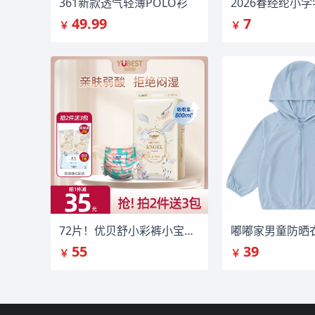
361新款透气轻薄POLO衫
49.99
7
￥
￥
72片！优贝舒小彩裤小宝宝拉拉裤婴儿专用
55
39
￥
￥