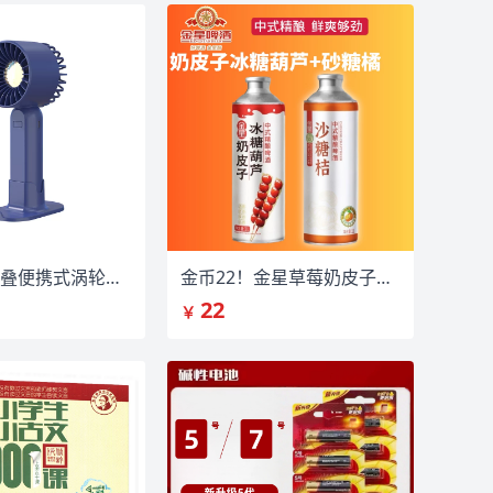
手持制冷折叠便携式涡轮小风扇
金币22！金星草莓奶皮子精酿啤酒1L*2瓶
22
￥