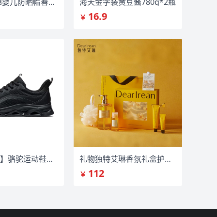
KK树新疆棉婴儿防晒帽春夏薄款遮阳帽
海天金字装黄豆酱780g*2瓶
16.9
￥
【双倍礼金】骆驼运动鞋合集
礼物独特艾琳香氛礼盒护手霜沐浴露礼盒
112
￥