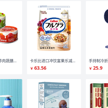
网易严选狗狗营养肉蔬膳食罐3罐/6罐
卡乐比进口冲饮富果乐减少糖600g*1袋
63.56
25.9
￥
￥