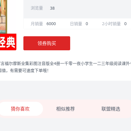
浏览量
38
月销量
6000
日销量
0
2小时销量
0
领券购买
寓言福尔摩斯全集彩图注音版全4册一千零一夜小学生一二三年级阅读课外
对超值，有需要可速度下单哦！
猜你喜欢
相似推荐
联盟精选