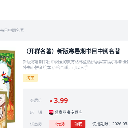
书目中阅名著
（开群名著）新版寒暑期书目中阅名著
新版寒暑期书目中阅爱的教育格林童话伊索寓言福尔摩斯全
外书带拼音绘本 价格合适，可以入手
淘宝
3.99
券后价
￥
店 铺
盛泰图书专营店
优惠券
4元券
领取
使用期限：2026.05.3