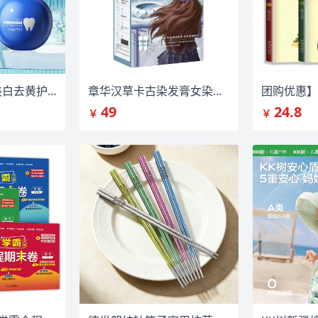
【200克】酵素美白去黄护理牙膏
章华汉草卡古染发膏女染发剂
49
24.8
￥
￥