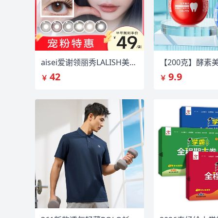
aisei爱谢领丽秀LALISH美瞳半年抛1片任选
42
9.9
￥
￥