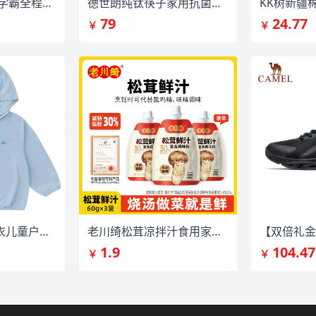
2026春经纶小学学霸全程期末必刷卷
德世朗纯钛筷子家用抗菌防霉耐高温
79
24.77
￥
￥
嘟嘟家男童防晒衣儿童户外衣服
老川绮松茸凉拌汁食用家用调味60g*3袋
1.9
104.47
￥
￥