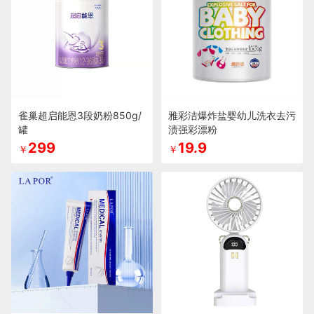
雀巢超启能恩3段奶粉850g/
雅彩洁爆炸盐婴幼儿洗衣去污
罐
渍强彩漂粉
299
19.9
￥
￥