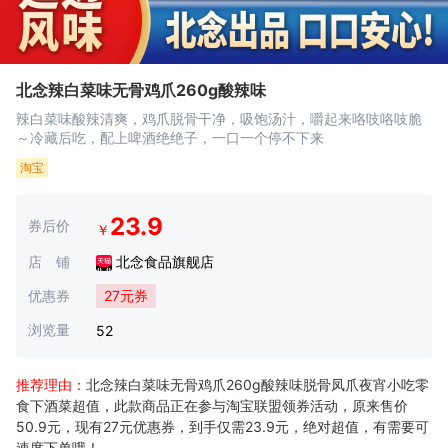
北念辣白菜味无骨鸡爪260g酸辣味
辣白菜味酸辣清爽，鸡爪脱骨干净，吸饱汤汁，嚼起来咯吱咯吱脆
～冷藏后吃，配上啤酒绝绝子，一口一个停不下来
淘宝
23.9
券后价
￥
店 铺
北念食品旗舰店
优惠券
27元券
浏览量
52
推荐理由：
北念辣白菜味无骨鸡爪260g酸辣味脱骨凤爪夜宵小吃零
食下酒菜超值，此款商品正在参与淘宝联盟领券活动，原来售价
50.9元，现有27元优惠券，到手仅需23.9元，绝对超值，有需要可
速度下单哦！