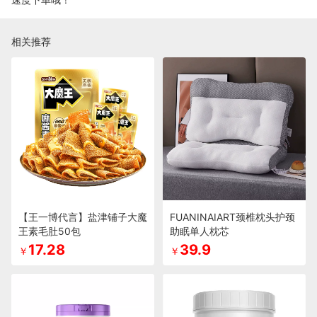
相关推荐
【王一博代言】盐津铺子大魔
FUANINAIART颈椎枕头护颈
王素毛肚50包
助眠单人枕芯
17.28
39.9
￥
￥