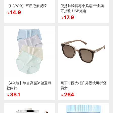
【LAPOR】医用疤痕凝胶
便携挂脖喷雾小风扇 带支架
可折叠 USB充电
14.9
￥
17.9
￥
【4条装】氧言高腰冰丝夏薄
蕉下方圆大框户外墨镜可折叠
款内裤
男女
38.1
264
￥
￥