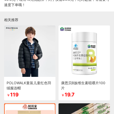
速度下单哦！
相关推荐
POLOWALK童装儿童红色羽
康恩贝B族维生素咀嚼片100
绒服连帽
片
119
19.7
￥
￥