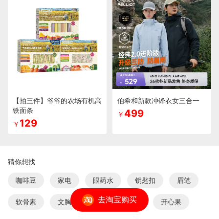
【拍三件】爷爷的农场有机高
伯希和新款冲锋衣女三合一
铁面条
499
￥
129
￥
猜你想找
咖啡豆
家电
眼药水
钥匙扣
眉笔
去淘宝购买
软骨素
文胸
桃李
T恤
开心果