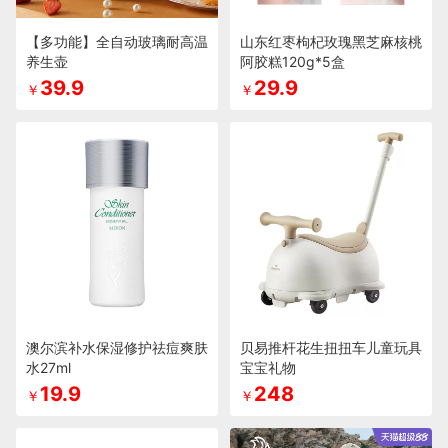
【多功能】全自动玻璃耐高温
山东红枣枸杞玫瑰黑芝麻核桃
养生壶
阿胶糕120g*5盒
39.9
29.9
￥
￥
澳尔滨补水保湿修护祛痘爽肤
贝易推杆花生扭扭车儿童玩具
水27ml
宝宝礼物
19.9
248
￥
￥