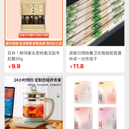
百补！鲜珥家头茬特惠丑菇羊
居家日用快餐卫生熊猫筷普通
肚菌20g
外卖一次性筷子
9.9
11.8
￥
￥