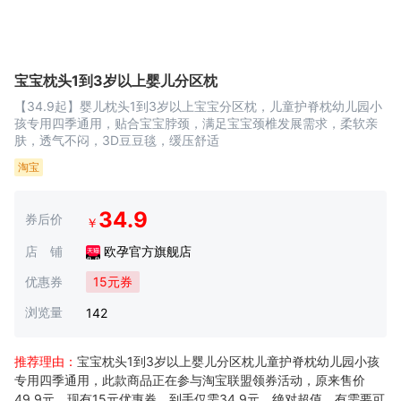
宝宝枕头1到3岁以上婴儿分区枕
【34.9起】婴儿枕头1到3岁以上宝宝分区枕，儿童护脊枕幼儿园小
孩专用四季通用，贴合宝宝脖颈，满足宝宝颈椎发展需求，柔软亲
肤，透气不闷，3D豆豆毯，缓压舒适
淘宝
34.9
券后价
￥
店 铺
欧孕官方旗舰店
优惠券
15元券
浏览量
142
推荐理由：
宝宝枕头1到3岁以上婴儿分区枕儿童护脊枕幼儿园小孩
专用四季通用，此款商品正在参与淘宝联盟领券活动，原来售价
49.9元，现有15元优惠券，到手仅需34.9元，绝对超值，有需要可