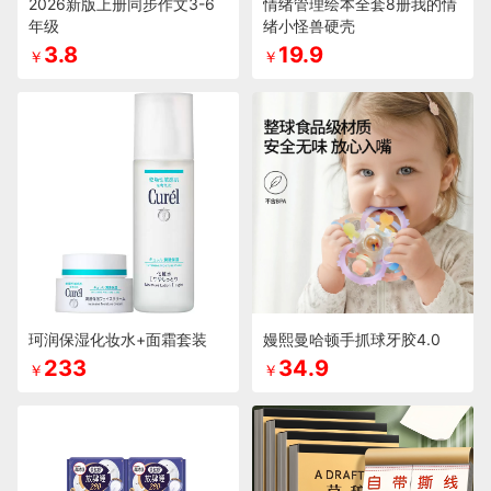
2026新版上册同步作文3-6
情绪管理绘本全套8册我的情
年级
绪小怪兽硬壳
3.8
19.9
￥
￥
珂润保湿化妆水+面霜套装
嫚熙曼哈顿手抓球牙胶4.0
233
34.9
￥
￥