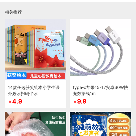
相关推荐
14款任选获奖绘本小学生课
type-c苹果15-17安卓60W快
外必读扫码伴读
充数据线1m
4.9
9.9
￥
￥