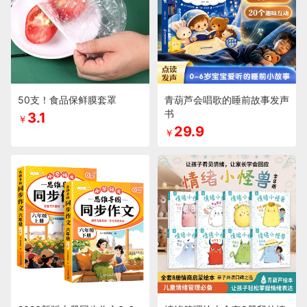
50支！食品保鲜膜套罩
青葫芦会唱歌的睡前故事发声
书
3.1
￥
29.9
￥