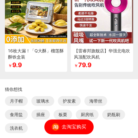
16枚大漏！「Q大酥」榴莲酥
【雷睿邦旗舰店】华强北电吹
酥铁盒装
风顶配吹风机
9.9
79.9
￥
￥
猜你想找
月子帽
玻璃水
护发素
海带丝
食用盐
插座
板栗
厨房纸
奶瓶刷
去淘宝购买
洗衣机