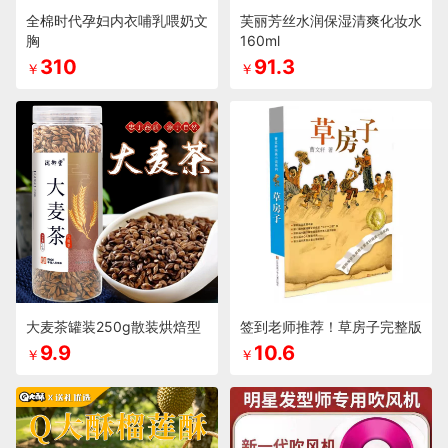
全棉时代孕妇内衣哺乳喂奶文
芙丽芳丝水润保湿清爽化妆水
胸
160ml
310
91.3
￥
￥
大麦茶罐装250g散装烘焙型
签到老师推荐！草房子完整版
9.9
10.6
￥
￥