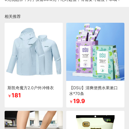
相关推荐
斯凯奇魔方2.0户外冲锋衣
【DSU】清爽便携水果漱口
水*70条
181
￥
19.9
￥