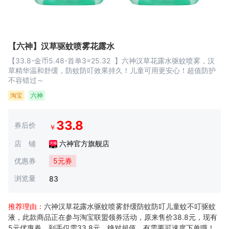
【六神】汉草驱蚊喷雾花露水
【33.8-金币5.48-首单3=25.32 】六神汉草花露水驱蚊喷雾，汉
草精华温和舒缓，防蚊防叮效果持久！儿童可用更安心！超值防护
不容错过～
淘宝
六神
33.8
券后价
￥
店 铺
六神官方旗舰店
优惠券
5元券
浏览量
83
推荐理由：
六神汉草花露水驱蚊喷雾舒缓防蚊防叮儿童蚊不叮驱蚊
液，此款商品正在参与淘宝联盟领券活动，原来售价38.8元，现有
5元优惠券，到手仅需33.8元，绝对超值，有需要可速度下单哦！