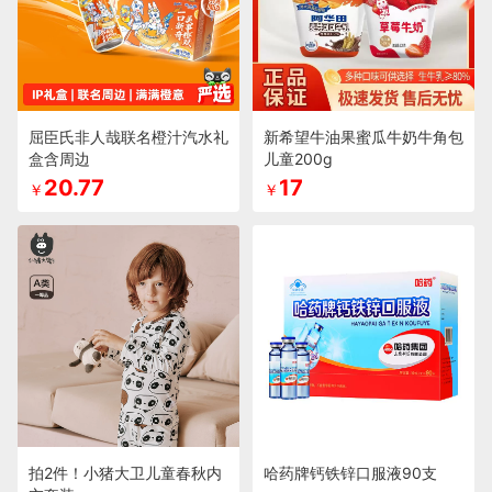
屈臣氏非人哉联名橙汁汽水礼
新希望牛油果蜜瓜牛奶牛角包
盒含周边
儿童200g
20.77
17
￥
￥
拍2件！小猪大卫儿童春秋内
哈药牌钙铁锌口服液90支