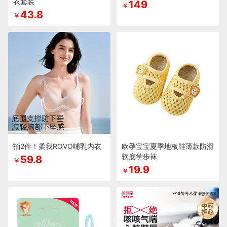
衣套装
149
￥
43.8
￥
拍2件！柔我ROVO哺乳内衣
欧孕宝宝夏季地板鞋薄款防滑
软底学步袜
59.8
￥
19.9
￥