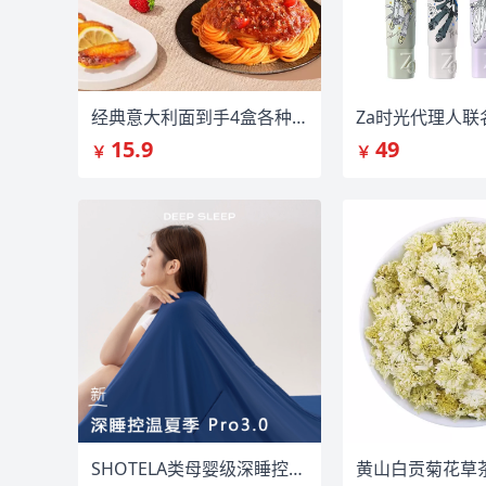
经典意大利面到手4盒各种口味含酱包
15.9
49
￥
￥
SHOTELA类母婴级深睡控温被Pro3.0
黄山白贡菊花草茶