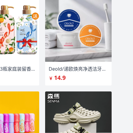
澳宝沐浴露3瓶家庭装留香保湿补水
Deold/递欧焕亮净透洁牙素三款任选
14.9
￥