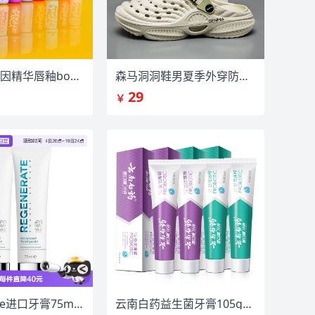
艾森丝玻色因精华唇釉bobo水唇泥
森马洞洞鞋男夏季外穿防滑厚底踩屎感
29
￥
Regenerate进口牙膏75ml×2支
云南白药益生菌牙膏105g*4支