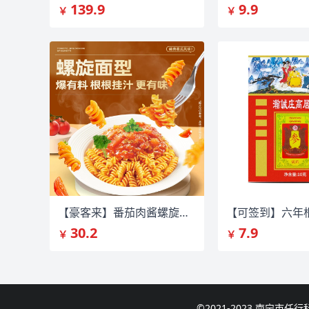
139.9
9.9
￥
￥
【豪客来】番茄肉酱螺旋意大利面3盒
30.2
7.9
￥
￥
©2021-2023 南宁市任