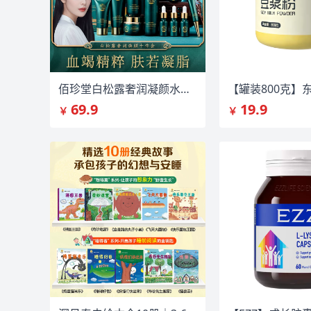
佰珍堂白松露奢润凝颜水乳大套盒十件套
69.9
19.9
￥
￥