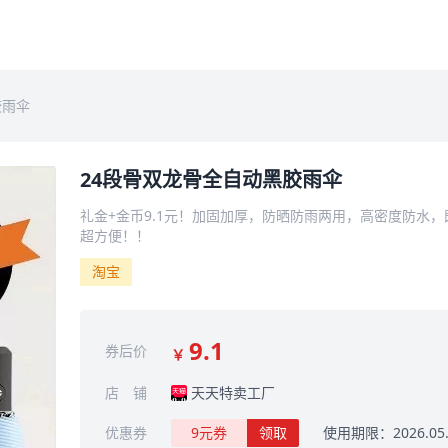
胶雨伞
24段骨双龙骨全自动黑胶雨伞
礼金+金币9.1元！加固加厚，防晒防雨两用，高密度防水
超方便！！
淘宝
9.1
券后价
￥
店 铺
天天特卖工厂
优惠券
9元券
领取
使用期限：2026.05.2