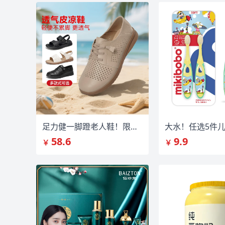
足力健一脚蹬老人鞋！限时补贴
58.6
9.9
￥
￥