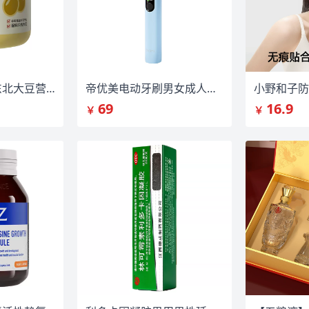
【罐装800克】东北大豆营养早餐纯豆浆粉
帝优美电动牙刷男女成人学生扫振
小野和子防
69
16.9
￥
￥