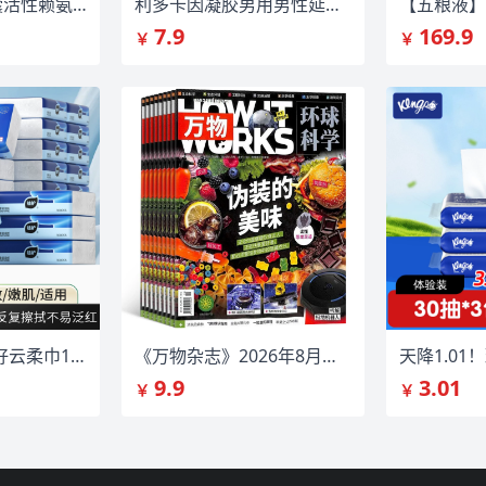
【EZZ】成长胶囊活性赖氨酸60粒*3盒
利多卡因凝胶男用男性延时外用乳膏
7.9
169.9
￥
￥
「植护」对鼻友好云柔巾100抽*4包
《万物杂志》2026年8月儿童绘本书首单签到
9.9
3.01
￥
￥