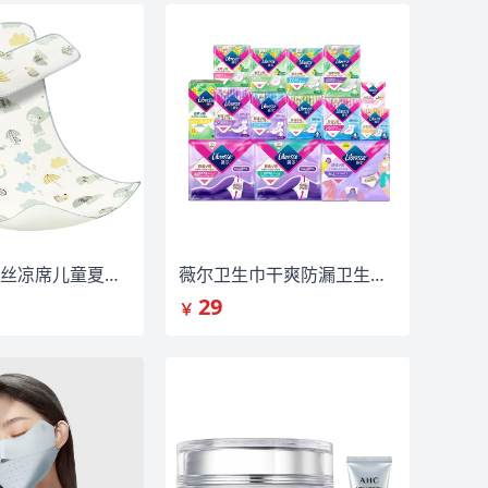
嫚熙婴儿冰丝凉席儿童夏季午睡凉垫
薇尔卫生巾干爽防漏卫生巾5件
29
￥