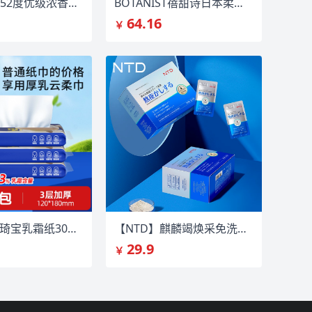
【五粮液】52度优级浓香型龙身礼盒2瓶装
BOTANIST蓓甜诗日本柔顺洗发水护发素
64.16
￥
天降1.01！琦宝乳霜纸30抽*3包
【NTD】麒麟竭焕采免洗熬夜面膜*2盒
29.9
￥