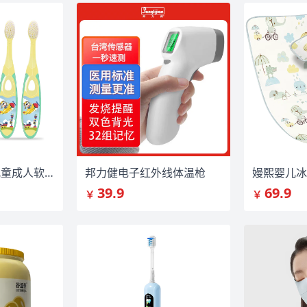
大水！任选5件儿童成人软毛牙刷10支
邦力健电子红外线体温枪
39.9
69.9
￥
￥