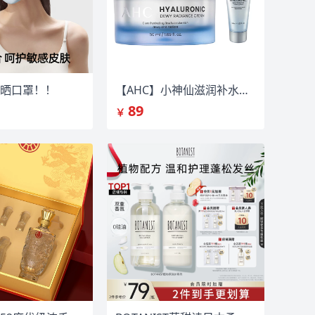
晒口罩！！
【AHC】小神仙滋润补水面霜50ml
89
￥