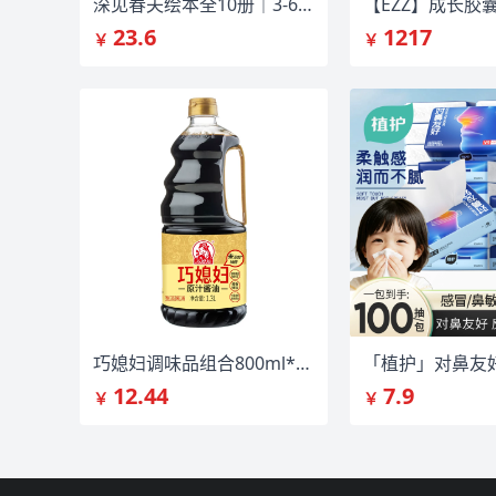
深见春夫绘本全10册｜3-6岁睡前桥梁书
23.6
1217
￥
￥
巧媳妇调味品组合800ml*3瓶
12.44
7.9
￥
￥