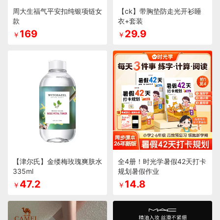
周大生福气平安扣纯银项链女
【ck】带胸垫防走光开衫睡
款
衣+套装
169
29.9
￥
￥
【津尔氏】金缕梅玫瑰爽肤水
全4册！时光学暑假42天打卡
335ml
规划暑假作业
47.2
14.8
￥
￥