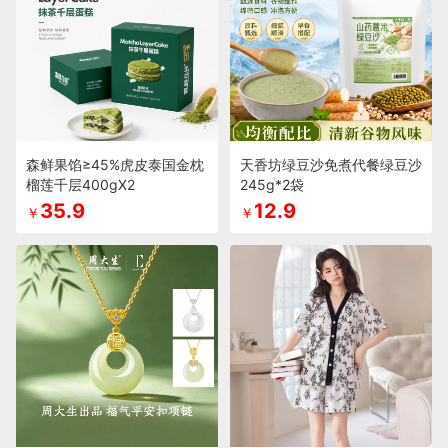
森鲜果馅≥45%虎皮泰国金枕
天香坊绿豆沙免煮代餐绿豆沙
榴莲千层400gX2
245g*2袋
35.9
12.9
￥
￥