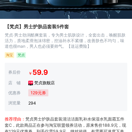
【梵贞】男士护肤品套装5件套
梵贞·男士劲润酷爽套装，专为男士肌肤设计，全套出击，唤醒肌肤
活力，质地柔滑泡沫绵密，控油补水不紧绷，改善肤色不均匀，味
道也很man，男人也必须要帅气。【送运费险】
淘宝
梵贞
59.9
券后价
￥
店 铺
梵贞旗舰店
优惠券
129元券
浏览量
294
推荐理由：
梵贞男士护肤品套装清洁洁面乳补水保湿水乳面霜五件
套C，此款商品正在参与淘宝联盟领券活动，原来售价188.9元，现
有129元优惠券，到手仅需59.9元，绝对超值，有需要可速度下单