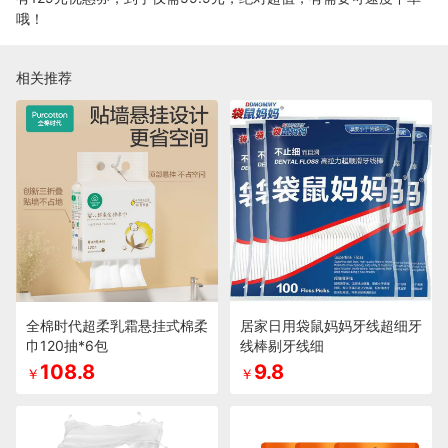
哦！
相关推荐
全棉时代超柔乳霜悬挂式棉柔
居家日用袋鼠妈妈牙线超细牙
巾120抽*6包
线棒剔牙线细
108.8
9.8
￥
￥