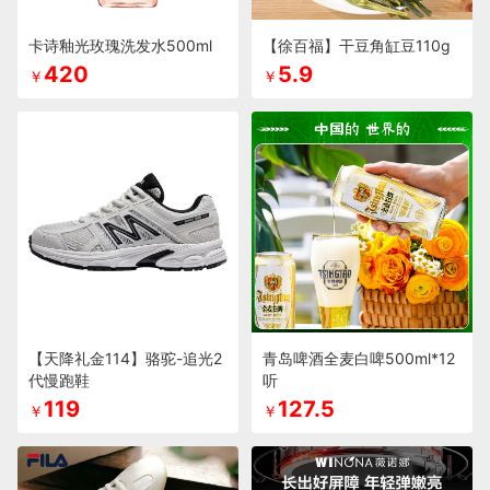
卡诗釉光玫瑰洗发水500ml
【徐百福】干豆角缸豆110g
420
5.9
￥
￥
【天降礼金114】骆驼-追光2
青岛啤酒全麦白啤500ml*12
代慢跑鞋
听
119
127.5
￥
￥