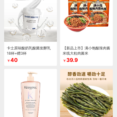
卡士原味酸奶乳酸菌发酵乳
【新品上市】满小饱酸辣肉酱
18杯+赠3杯
米线大粒肉酱米
40
39.9
￥
￥