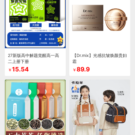
27新版高中解题觉醒高一高
【Dr.mix】光感抗皱焕颜贵妇
二上册下册
霜
15.54
89.9
￥
￥