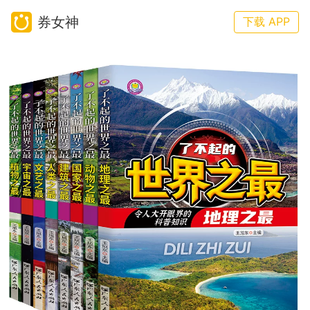
券女神
下载 APP