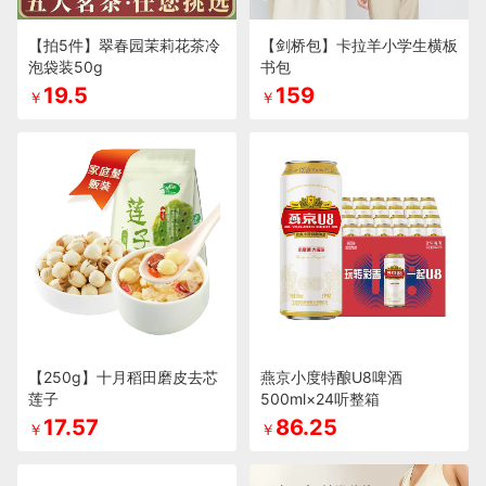
【拍5件】翠春园茉莉花茶冷
【剑桥包】卡拉羊小学生横板
泡袋装50g
书包
19.5
159
￥
￥
【250g】十月稻田磨皮去芯
燕京小度特酿U8啤酒
莲子
500ml×24听整箱
17.57
86.25
￥
￥