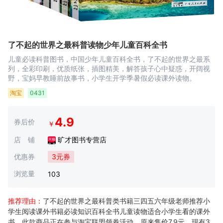
了不起的世界之最科普读物少年儿童百科全书
儿童必读科普图书，中国少年儿童百科全书，了不起的世界之最系
列，全彩印刷，优质纸张，插图精美，解答孩子心中疑惑，开阔视
野，宝妈早教睡前故事书，小学生开学季暑假必读课外读物。
淘宝
0431
4.9
券后价
￥
店 铺
旷才图书专营店
优惠券
3元券
浏览量
103
推荐理由：
了不起的世界之最科普类书籍三四五六年级老师推荐小
学生阅读课外书籍必读知识百科全书儿童读物适合小学生看的课外
书，此款商品正在参与淘宝联盟领券活动，原来售价7.9元，现有3