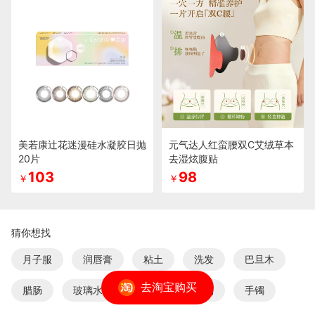
美若康辻花迷漫硅水凝胶日抛
元气达人红蛮腰双C艾绒草本
20片
去湿炫腹贴
103
98
￥
￥
猜你想找
月子服
润唇膏
粘土
洗发
巴旦木
去淘宝购买
腊肠
玻璃水
奶嘴
柔顺剂
手镯